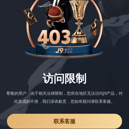
访问限制
尊敬的用户，由于相关法律限制，您所在地区无法访问J9产品，对
此造成的不便，我们深表歉意，您如有疑问请联系客服。
联系客服