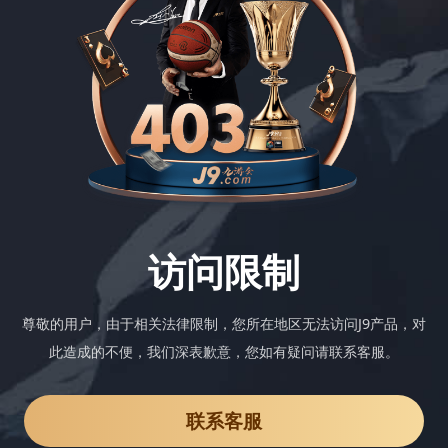
访问限制
尊敬的用户，由于相关法律限制，您所在地区无法访问J9产品，对
此造成的不便，我们深表歉意，您如有疑问请联系客服。
联系客服