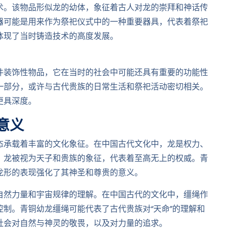
术。该物品形似龙的幼体，象征着古人对龙的崇拜和神话传
器可能是用来作为祭祀仪式中的一种重要器具，代表着祭祀
体现了当时铸造技术的高度发展。
件装饰性物品，它在当时的社会中可能还具有重要的功能性
一部分，或许与古代贵族的日常生活和祭祀活动密切相关。
更具深度。
意义
态承载着丰富的文化象征。在中国古代文化中，龙是权力、
，龙被视为天子和贵族的象征，代表着至高无上的权威。青
龙形的表现强化了其神圣和尊贵的意义。
自然力量和宇宙规律的理解。在中国古代的文化中，缰绳作
制。青铜幼龙缰绳可能代表了古代贵族对“天命”的理解和
社会对自然与神灵的敬畏，以及对力量的追求。