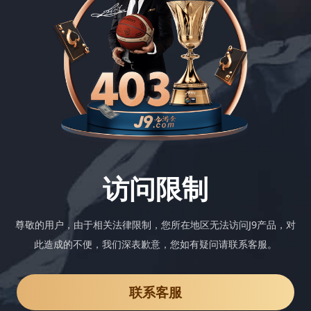
访问限制
尊敬的用户，由于相关法律限制，您所在地区无法访问J9产品，对
此造成的不便，我们深表歉意，您如有疑问请联系客服。
联系客服