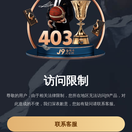
访问限制
尊敬的用户，由于相关法律限制，您所在地区无法访问J9产品，对
此造成的不便，我们深表歉意，您如有疑问请联系客服。
联系客服