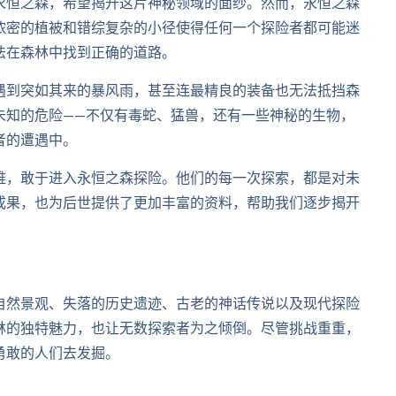
永恒之森，希望揭开这片神秘领域的面纱。然而，永恒之森
浓密的植被和错综复杂的小径使得任何一个探险者都可能迷
法在森林中找到正确的道路。
遇到突如其来的暴风雨，甚至连最精良的装备也无法抵挡森
未知的危险——不仅有毒蛇、猛兽，还有一些神秘的生物，
者的遭遇中。
难，敢于进入永恒之森探险。他们的每一次探索，都是对未
成果，也为后世提供了更加丰富的资料，帮助我们逐步揭开
自然景观、失落的历史遗迹、古老的神话传说以及现代探险
林的独特魅力，也让无数探索者为之倾倒。尽管挑战重重，
勇敢的人们去发掘。