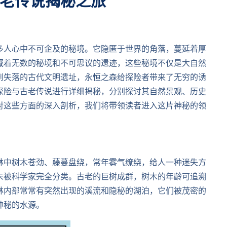
老传说揭秘之旅
多人心中不可企及的秘境。它隐匿于世界的角落，蔓延着厚
藏着无数的秘境和不可思议的遗迹，这些秘境不仅是大自然
到失落的古代文明遗址，永恒之森给探险者带来了无穷的诱
探险与古老传说进行详细揭秘，分别探讨其自然景观、历史
对这些方面的深入剖析，我们将带领读者进入这片神秘的领
林中树木苍劲、藤蔓盘绕，常年雾气缭绕，给人一种迷失方
未被科学家完全分类。古老的巨树成群，树木的年龄可追溯
林内部常常有突然出现的溪流和隐秘的湖泊，它们被茂密的
神秘的水源。