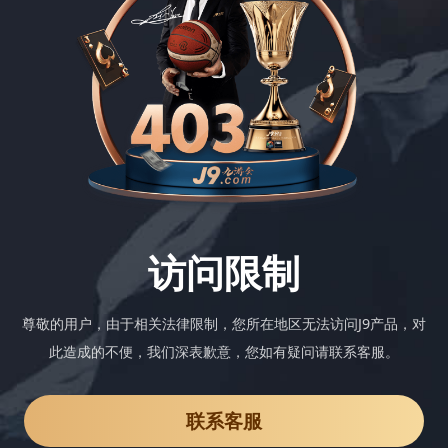
访问限制
尊敬的用户，由于相关法律限制，您所在地区无法访问J9产品，对
此造成的不便，我们深表歉意，您如有疑问请联系客服。
联系客服