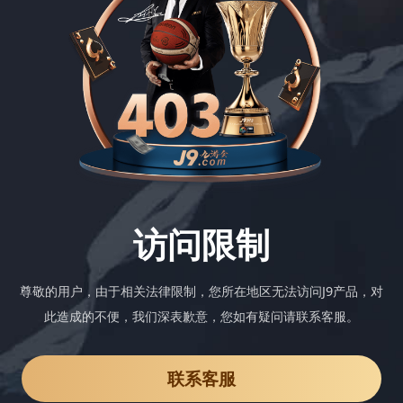
访问限制
尊敬的用户，由于相关法律限制，您所在地区无法访问J9产品，对
此造成的不便，我们深表歉意，您如有疑问请联系客服。
联系客服