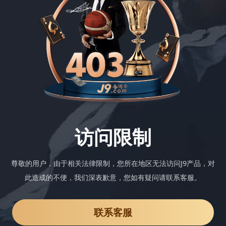
访问限制
尊敬的用户，由于相关法律限制，您所在地区无法访问J9产品，对
此造成的不便，我们深表歉意，您如有疑问请联系客服。
联系客服